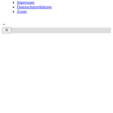
Impressum
Datenschutzerklärung
Zoom
© 2026 Steffen Plust | Schmerztherapeut Rostock
Schließen