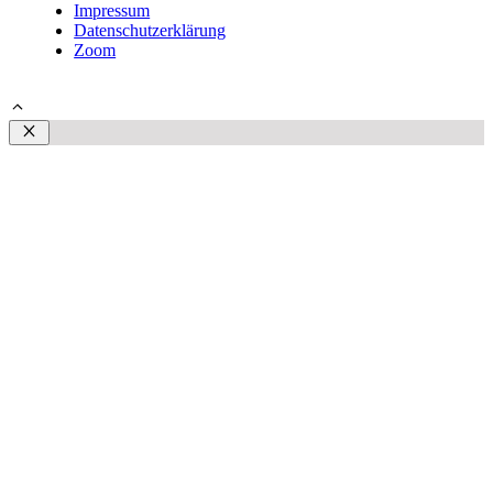
Impressum
Datenschutzerklärung
Zoom
© 2026 Steffen Plust | Schmerztherapeut Rostock
Schließen