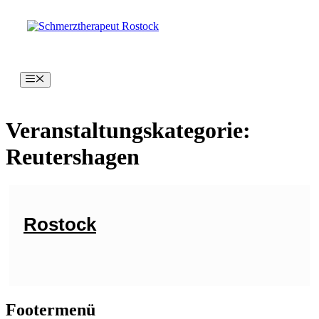
Zum
Zum
Inhalt
Inhalt
springen
springen
Menü
Veranstaltungskategorie:
Reutershagen
Rostock
Footermenü